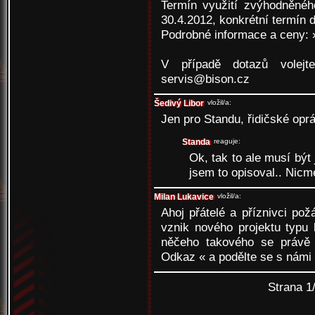
Termín využití zvýhodněnéh
30.4.2012, konkrétní termín 
Podrobné informace a ceny:
V případě dotazů volej
servis@bison.cz
Šedivý Libor
vložil/a:
Jen pro Standu, řidičské op
Standa
reaguje:
Ok, tak to ale musí být
jsem to opisoval.. Nicm
Milan Lukavice
vložil/a:
Ahoj přátelé a příznivci pož
vznik nového projektu typu 
něčeho takového se právě 
Odkaz «
a podělte se s námi
Strana 1