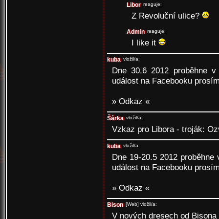
Libor
reaguje:
Z Revoluční ulice?
Admin
reaguje:
I like it
kuba
vložil/a:
Dne 30.6 2012 proběhne v 
událost na Facebooku prosím 
» Odkaz «
Šárka
vložil/a:
Vzkaz pro Libora - troják: Oz
kuba
vložil/a:
Dne 19-20.5 2012 proběhne 
událost na Facebooku prosím 
» Odkaz «
Bison
[Web]
vložil/a:
V nových dresech od Bisona 