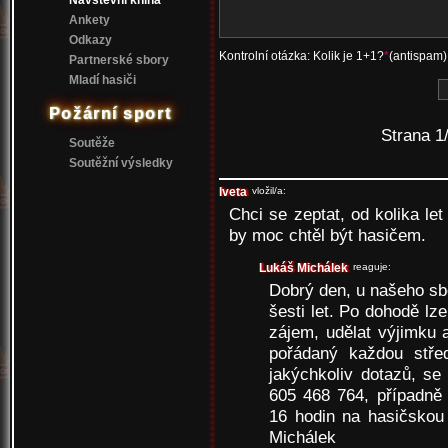
Návštěvní kniha
Ankety
Odkazy
Kontrolní otázka: Kolik je 1+1?
*
(antispam)
Partnerské sbory
Mladí hasiči
Požární sport
Strana 1
Soutěže
Soutěžní výsledky
Iveta
vložil/a:
Chci se zeptat, od kolika le
by moc chtěl být hasičem.
Lukáš Michálek
reaguje:
Dobrý den, u našeho s
šesti let. Po dohodě lz
zájem, udělat výjimku
pořádaný každou střed
jakýchkoliv dotazů, se
605 468 764, případně 
16 hodin na hasičskou
Michálek