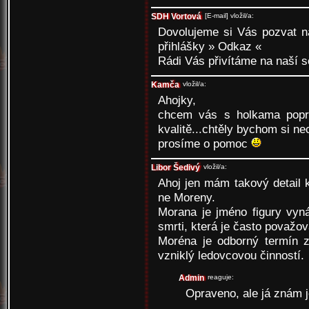
SDH Vortová
[E-mail]
vložil/a:
Dovolujeme si Vás pozvat na
přihlášky
» Odkaz «
Rádi Vás přivítáme na naší s
Kamča
vložil/a:
Ahojky,
chcem vás s holkama popro
kvalitě...chtěly bychom si ne
prosíme o pomoc
Libor Šedivý
vložil/a:
Ahoj jen mám takový detail 
ne Moreny.
Morana je jméno figury vyn
smrti, která je často považo
Moréna je odborný termín 
vzniklý ledovcovou činností.
Admin
reaguje:
Opraveno, ale já znám 