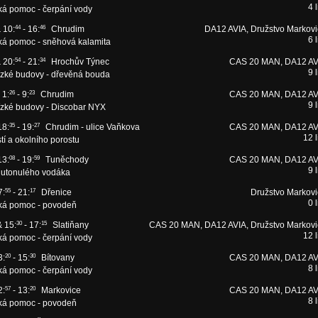
4 l
ká pomoc - čerpání vody
 10:
44
- 16:
46
Chrudim
DA12 AVIA, Družstvo Markovi
6 l
ká pomoc - sněhová kalamita
 20:
54
- 21:
34
Hrochův Týnec
CAS 20 MAN, DA12 AV
9 l
ízké budovy - dřevěná bouda
 1:
26
- 9:
23
Chrudim
CAS 20 MAN, DA12 AV
9 l
ízké budovy - Discobar NYX
18:
35
- 19:
27
Chrudim - ulice Vaňkova
CAS 20 MAN, DA12 AV
12 l
stí a okolního porostu
13:
08
- 19:
59
Tuněchody
CAS 20 MAN, DA12 AV
9 l
 utonulého vodáka
7:
55
- 21:
17
Dřenice
Družstvo Markovi
0 l
ká pomoc - povodeň
& 15:
30
- 17:
15
Slatiňany
CAS 20 MAN, DA12 AVIA, Družstvo Markovi
12 l
ká pomoc - čerpání vody
3:
20
- 15:
30
Bítovany
CAS 20 MAN, DA12 AV
8 l
ká pomoc - čerpání vody
2:
57
- 13:
20
Markovice
CAS 20 MAN, DA12 AV
8 l
ká pomoc - povodeň