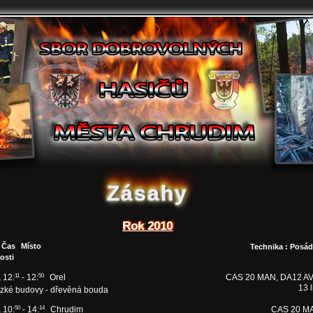
Zásahy
Rok 2010
 Čas
Místo
Technika : Posá
osti
 12:
11
- 12:
50
Orel
CAS 20 MAN, DA12 AV
13 l
ízké budovy - dřevěná bouda
 10:
50
- 14:
14
Chrudim
CAS 20 M