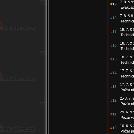
7. 8. & 9:
#19
Evakuac
7. 8. & 9:
#18
Technic
19. 7. & 
#17
Technic
18. 7. & 
#16
Technic
18. 7. & 
#15
Technic
17. 7. & 
#14
Technic
17. 7. & 
#13
Požár n
2.
-
3. 7. 
#12
Požár n
29. 6. & 
#11
Požár vý
10. 6. & 
#10
Požár pr