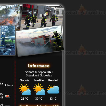
Informace
Sobota 8. srpna 2026
Svátek má Soběslav
Sobota
Neděle
Pondělí
dka
Album
IA
idí
28 °C
30 °C
33 °C
AN