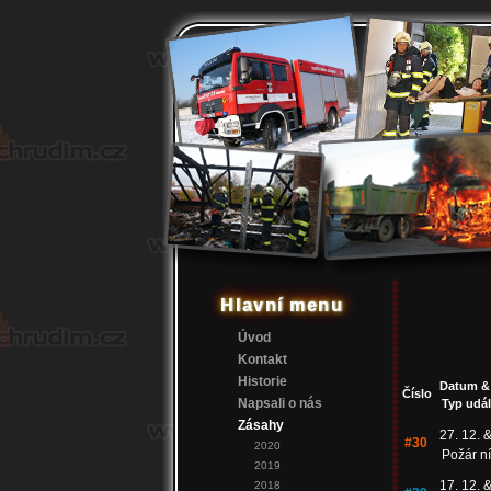
Hlavní menu
Úvod
Kontakt
Historie
Datum &
Číslo
Napsali o nás
Typ udál
Zásahy
27. 12. &
#30
2020
Požár n
2019
17. 12. &
2018