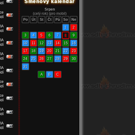
Směnový kalendář
idí
Srpen
ce
(celý rok)
(pro mobil)
idí
Po
Út
St
Čt
Pá
So
Ne
IA
1
2
idí
3
4
5
6
7
8
9
IA
10
11
12
13
14
15
16
idí
17
18
19
20
21
22
23
IA
idí
24
25
26
27
28
29
30
31
IA
idí
A
B
C
ce
idí
ce
idí
IA
idí
IA
idí