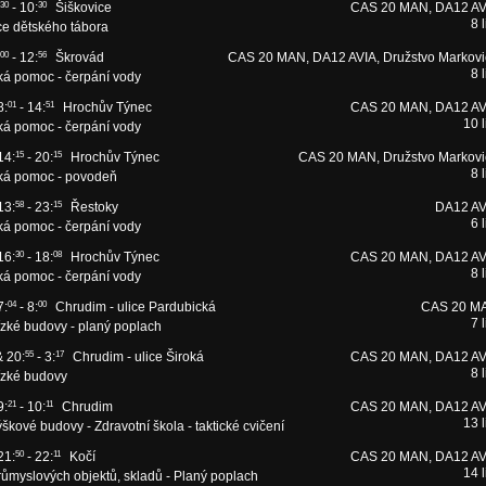
30
- 10:
30
Šiškovice
CAS 20 MAN, DA12 AV
8 l
e dětského tábora
00
- 12:
56
Škrovád
CAS 20 MAN, DA12 AVIA, Družstvo Markovi
8 l
ká pomoc - čerpání vody
8:
01
- 14:
51
Hrochův Týnec
CAS 20 MAN, DA12 AV
10 l
ká pomoc - čerpání vody
14:
15
- 20:
15
Hrochův Týnec
CAS 20 MAN, Družstvo Markovi
8 l
ká pomoc - povodeň
13:
58
- 23:
15
Řestoky
DA12 AV
6 l
ká pomoc - čerpání vody
16:
30
- 18:
08
Hrochův Týnec
CAS 20 MAN, DA12 AV
8 l
ká pomoc - čerpání vody
7:
04
- 8:
00
Chrudim - ulice Pardubická
CAS 20 M
7 l
ízké budovy - planý poplach
& 20:
55
- 3:
17
Chrudim - ulice Široká
CAS 20 MAN, DA12 AV
8 l
ízké budovy
9:
21
- 10:
11
Chrudim
CAS 20 MAN, DA12 AV
13 l
škové budovy - Zdravotní škola - taktické cvičení
21:
50
- 22:
11
Kočí
CAS 20 MAN, DA12 AV
14 l
ůmyslových objektů, skladů - Planý poplach