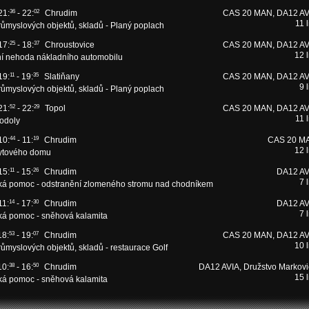
21:
36
- 22:
02
Chrudim
CAS 20 MAN, DA12 AV
11 l
ůmyslových objektů, skladů - Planý poplach
17:
25
- 18:
37
Chroustovice
CAS 20 MAN, DA12 AV
12 l
í nehoda nákladního automobilu
19:
11
- 19:
35
Slatiňany
CAS 20 MAN, DA12 AV
9 l
ůmyslových objektů, skladů - Planý poplach
21:
52
- 22:
29
Topol
CAS 20 MAN, DA12 AV
11 l
todoly
10:
44
- 11:
19
Chrudim
CAS 20 M
12 l
ytového domu
15:
11
- 15:
26
Chrudim
DA12 AV
7 l
ká pomoc - odstranění zlomeného stromu nad chodníkem
11:
14
- 17:
30
Chrudim
DA12 AV
7 l
ká pomoc - sněhová kalamita
18:
53
- 19:
07
Chrudim
CAS 20 MAN, DA12 AV
10 l
ůmyslových objektů, skladů - restaurace Golf
10:
38
- 16:
50
Chrudim
DA12 AVIA, Družstvo Markovi
15 l
ká pomoc - sněhová kalamita