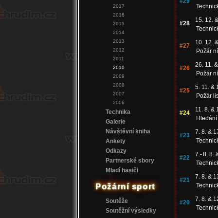
#29
Technic
2017
2016
15. 12. &
#28
2015
Technic
2014
2013
10. 12. &
#27
2012
Požár n
2011
26. 11. &
2010
#26
Požár n
2009
2008
5. 11. & 
#25
2007
Požár li
2006
11. 8. & 
Technika
#24
Hledání
Galerie
Návštěvní kniha
7. 8. & 1
#23
Technic
Ankety
Odkazy
7.
-
8. 8. 
#22
Partnerské sbory
Technic
Mladí hasiči
7. 8. & 1
#21
Technic
Požární sport
7. 8. & 1
Soutěže
#20
Technic
Soutěžní výsledky