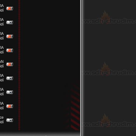
IA
idí
IA
idí
IA
idí
IA
idí
AN
idí
IA
idí
IA
idí
IA
idí
ce
idí