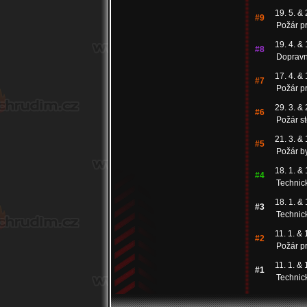
19. 5. & 
#9
Požár pr
19. 4. & 
#8
Dopravn
17. 4. & 
#7
Požár pr
29. 3. & 
#6
Požár s
21. 3. & 
#5
Požár b
18. 1. & 
#4
Technic
18. 1. & 
#3
Technic
11. 1. & 
#2
Požár pr
11. 1. & 
#1
Technic