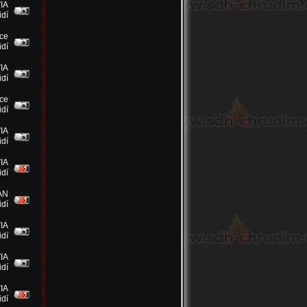
IA
idí
ce
idí
IA
idí
ce
idí
IA
idí
IA
idí
AN
idí
IA
idí
IA
idí
IA
idí